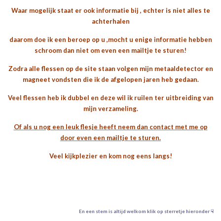
Waar mogelijk staat er ook informatie bij , echter is niet alles te
achterhalen
daarom doe ik een beroep op u ,mocht u enige informatie hebben
schroom dan niet om even een
mailtje te sturen!
Zodra alle flessen op de site staan volgen mijn metaaldetector en
magneet vondsten die ik de afgelopen jaren heb gedaan.
Veel flessen heb ik dubbel en deze wil ik ruilen ter uitbreiding van
mijn verzameling.
Of als u nog een leuk flesje heeft neem dan contact met me op
door even een mailtje te sturen.
Veel kijkplezier en kom nog eens langs!
En een stem is altijd welkom klik op sterretje hieronder ☟