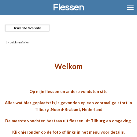
Flessen
Ga
direct
naar
de
Translate Website
hoofdinhoud
by quicktranslation
Welkom
Op mijn flessen en andere vondsten site
Alles wat hier geplaatst is,is gevonden op een voormalige stort in
Tilburg ,Noord-Brabant, Nederland
De meeste vondsten bestaan uit flessen uit Tilburg en omgeving.
Klik hieronder op de foto of links in het menu voor details.