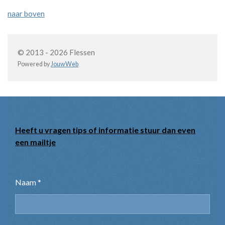
naar boven
© 2013 - 2026 Flessen
Powered by
JouwWeb
Heeft u vragen tips of informatie stuur dan even
een mailtje
Naam *