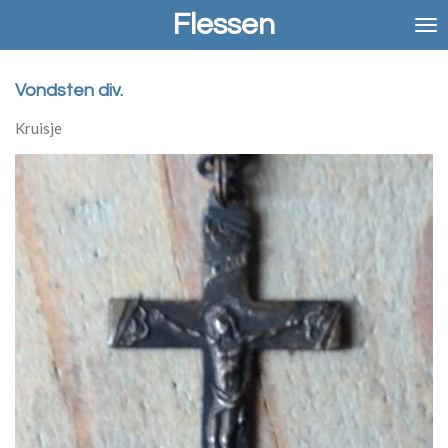
Flessen
Ga
direct
naar
de
Vondsten div.
hoofdinhoud
Kruisje