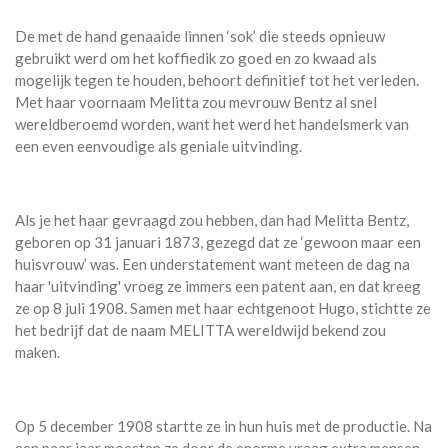
De met de hand genaaide linnen ‘sok’ die steeds opnieuw
gebruikt werd om het koffiedik zo goed en zo kwaad als
mogelijk tegen te houden, behoort definitief tot het verleden.
Met haar voornaam Melitta zou mevrouw Bentz al snel
wereldberoemd worden, want het werd het handelsmerk van
een even eenvoudige als geniale uitvinding.
Als je het haar gevraagd zou hebben, dan had Melitta Bentz,
geboren op 31 januari 1873, gezegd dat ze ‘gewoon maar een
huisvrouw’ was. Een understatement want meteen de dag na
haar 'uitvinding' vroeg ze immers een patent aan, en dat kreeg
ze op 8 juli 1908. Samen met haar echtgenoot Hugo, stichtte ze
het bedrijf dat de naam MELITTA wereldwijd bekend zou
maken.
Op 5 december 1908 startte ze in hun huis met de productie. Na
een paar jaar moesten ze door de enorme vraag extra mensen