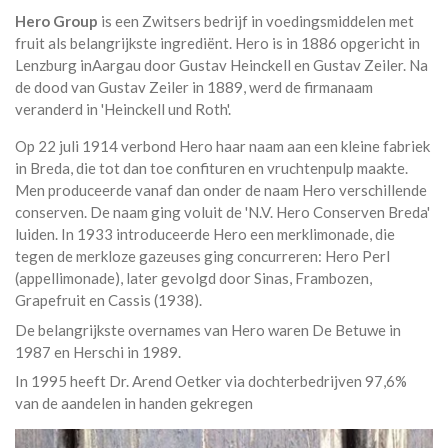
Hero Group
is een Zwitsers bedrijf in voedingsmiddelen met
fruit als belangrijkste ingrediënt. Hero is in 1886 opgericht in
Lenzburg inAargau door Gustav Heinckell en Gustav Zeiler. Na
de dood van Gustav Zeiler in 1889, werd de firmanaam
veranderd in 'Heinckell und Roth'.
Op 22 juli 1914 verbond Hero haar naam aan een kleine fabriek
in Breda, die tot dan toe confituren en vruchtenpulp maakte.
Men produceerde vanaf dan onder de naam Hero verschillende
conserven. De naam ging voluit de 'N.V. Hero Conserven Breda'
luiden. In 1933 introduceerde Hero een merklimonade, die
tegen de merkloze gazeuses ging concurreren: Hero Perl
(appellimonade), later gevolgd door Sinas, Frambozen,
Grapefruit en Cassis (1938).
De belangrijkste overnames van Hero waren De Betuwe in
1987 en Herschi in 1989.
In 1995 heeft Dr. Arend Oetker via dochterbedrijven 97,6%
van de aandelen in handen gekregen