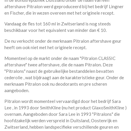
In de Bondsrepubliek Duitsland onder de naam van een
aftershave Pitralon werd geproduceerd bij het ​​bedrijf Lingner
en Fischer, die in wezen overeen met het originele recept.
Vandaag de fles tot 160 ml in Zwitserland is nog steeds
beschikbaar voor het equivalent van minder dan € 10.
De nu verkocht onder de merknaam Pitralon aftershave geur
heeft om ook niet met het originele recept.
Momenteel op de markt onder de naam "Pitralon CLASSIC
aftershave" twee aftershave, die de naam Pitralon. Deze
"Pitralons" naast de gebruikelijke bestanddelen bevatten
cederolie , wat bijdraagt ​​aan de karakteristieke geur. Onder de
merknaam Pitralon ook nu deodorants en pre scheren
aangeboden.
Pitralon wordt momenteel vervaardigd door het bedrijf Sara
Lee , in 1993 door SmithKline (nu het product GlaxoSmithKline )
overnam. Aangeboden door Sara Lee in 1993 "Pitralons" die
hoofdzakelijk werden verspreid in Duitsland, Oostenrijk en
Zwitserland, hebben landspecifieke verschillende geuren en